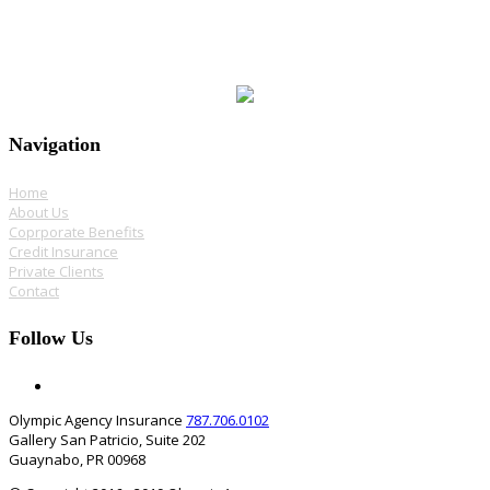
Navigation
Home
About Us
Coprporate Benefits
Credit Insurance
Private Clients
Contact
Follow Us
Olympic Agency Insurance
787.706.0102
Gallery San Patricio, Suite 202
Guaynabo, PR 00968